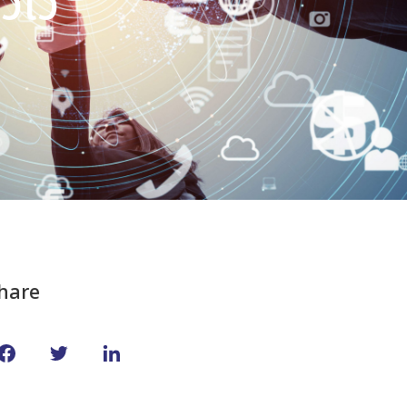
ัวไว
hare