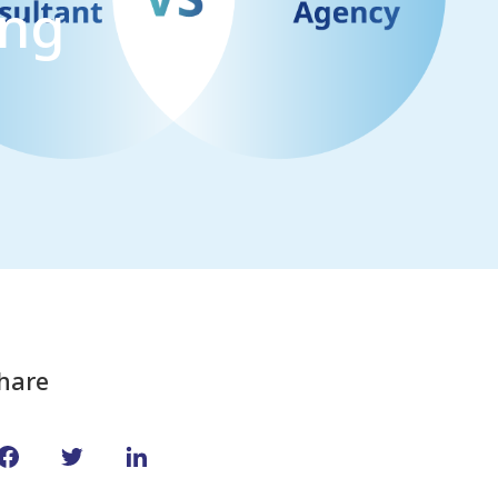
ing
hare