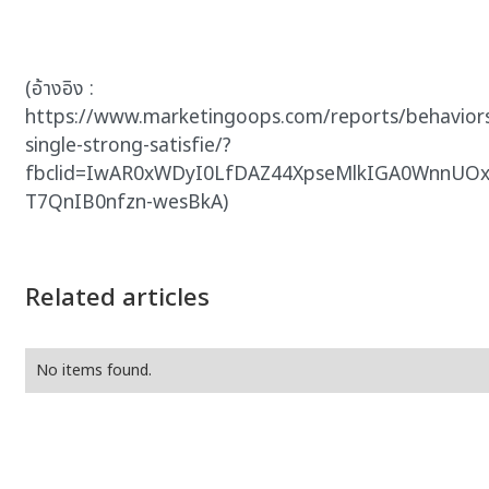
(อ้างอิง :
https://www.marketingoops.com/reports/behaviors/
single-strong-satisfie/?
fbclid=IwAR0xWDyI0LfDAZ44XpseMlkIGA0WnnUO
T7QnIB0nfzn-wesBkA)
Related articles
No items found.