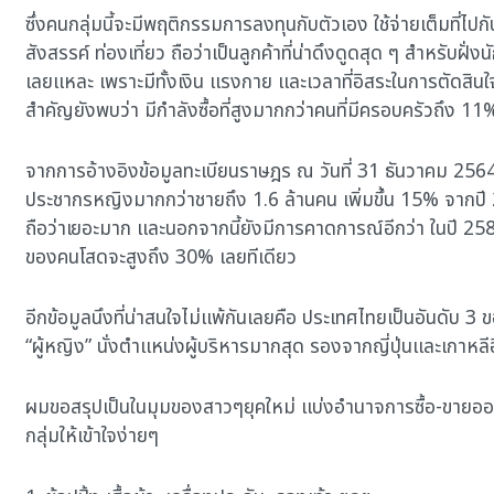
ซึ่งคนกลุ่มนี้จะมีพฤติกรรมการลงทุนกับตัวเอง ใช้จ่ายเต็มที่ไปก
สังสรรค์ ท่องเที่ยว ถือว่าเป็นลูกค้าที่น่าดึงดูดสุด ๆ สำหรับฝั
เลยแหละ เพราะมีทั้งเงิน แรงกาย และเวลาที่อิสระในการตัดสินใจใช
สำคัญยังพบว่า มีกำลังซื้อที่สูงมากกว่าคนที่มีครอบครัวถึง 11
จากการอ้างอิงข้อมูลทะเบียนราษฎร ณ วันที่ 31 ธันวาคม 2564
ประชากรหญิงมากกว่าชายถึง 1.6 ล้านคน เพิ่มขึ้น 15% จากปี 
ถือว่าเยอะมาก และนอกจากนี้ยังมีการคาดการณ์อีกว่า ในปี 25
ของคนโสดจะสูงถึง 30% เลยทีเดียว
อีกข้อมูลนึงที่น่าสนใจไม่แพ้กันเลยคือ ประเทศไทยเป็นอันดับ 3 ขอ
“ผู้หญิง” นั่งตำแหน่งผู้บริหารมากสุด รองจากญี่ปุ่นและเกาหล
ผมขอสรุปเป็นในมุมของสาวๆยุคใหม่ แบ่งอำนาจการซื้อ-ขายออ
กลุ่มให้เข้าใจง่ายๆ