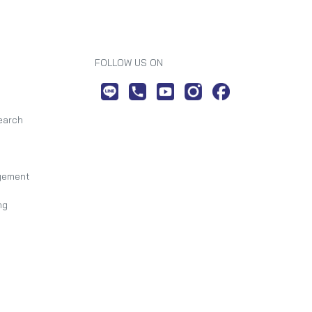
FOLLOW US ON
earch
gement
ng