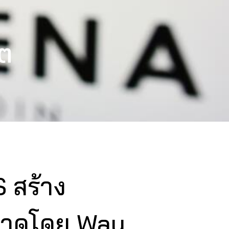
โต
 สร้าง
ลาดโดย Way