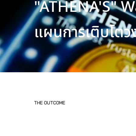
"ATHENA'S" W
แผนการเติบโตวง
THE OUTCOME