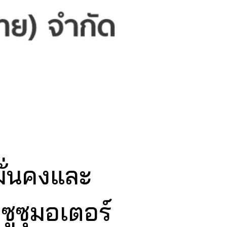
่วย
ั่นคงและ
ซูซุมอเตอร์