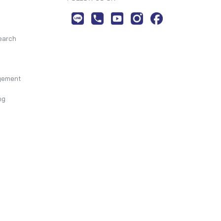
earch
gement
ng