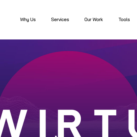
Why Us
Services
Our Work
Tools