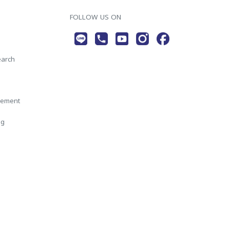
FOLLOW US ON
earch
gement
ng