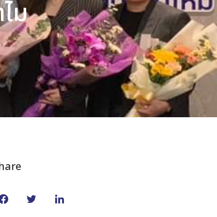
ำไม
hare