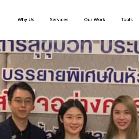
Why Us
Services
Our Work
Tools