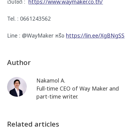
เว็บไซต์ :
https://www.waymaker.co.th/
Tel. : 0661243562
Line : @WayMaker หรือ
https://lin.ee/XgBNgSS
Author
Nakamol A.
Full-time CEO of Way Maker and
part-time writer.
Related articles